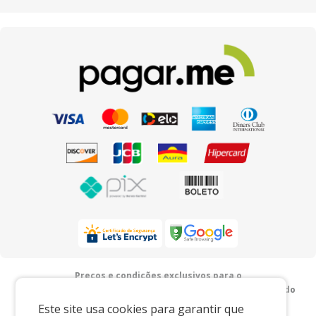
Preços e condições exclusivos para o
www.xingoembalagens.com.br e para o televendas, podendo
sofrer alterações sem prévia notiﬁcação.
Este site usa cookies para garantir que