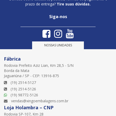
prazo de entrega?
Tire suas dúvidas.
Siga-nos
NOSSAS UNIDADES
Fábrica
Rodovia Prefeito Aziz Lian, Km 28,5 - S/N
Borda da Mata
Jaguariúna / SP - CEP: 13916-875
(19) 2514-5127
(19) 2514-5126
(19) 98772-5126
vendas@xingoembalagens.com.br
Loja Holambra – CNP
Rodovia SP-107, Km 28