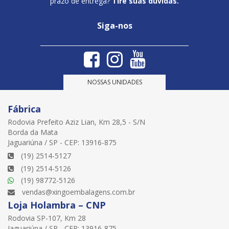
prazo de entrega?
Tire suas dúvidas.
Siga-nos
NOSSAS UNIDADES
Fábrica
Rodovia Prefeito Aziz Lian, Km 28,5 - S/N
Borda da Mata
Jaguariúna / SP - CEP: 13916-875
(19) 2514-5127
(19) 2514-5126
(19) 98772-5126
vendas@xingoembalagens.com.br
Loja Holambra – CNP
Rodovia SP-107, Km 28
Jaguariúna / SP - CEP: 13916-875