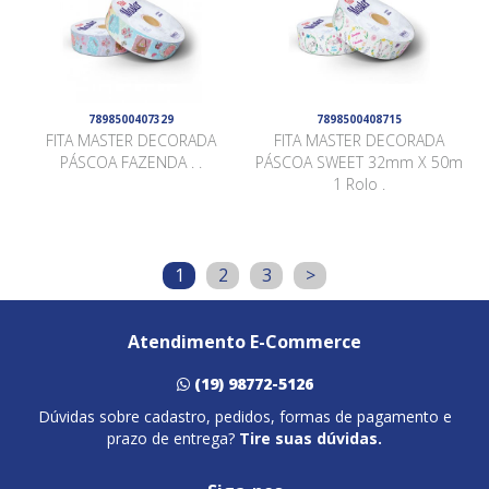
7898500407329
7898500408715
FITA MASTER DECORADA
FITA MASTER DECORADA
PÁSCOA FAZENDA . .
PÁSCOA SWEET 32mm X 50m
1 Rolo .
1
2
3
>
Atendimento E-Commerce
(19) 98772-5126
Dúvidas sobre cadastro, pedidos, formas de pagamento e
prazo de entrega?
Tire suas dúvidas.