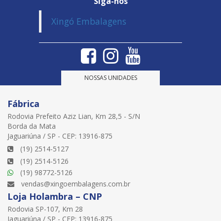
Siga-nos
Xingó Embalagens
NOSSAS UNIDADES
Fábrica
Rodovia Prefeito Aziz Lian, Km 28,5 - S/N
Borda da Mata
Jaguariúna / SP - CEP: 13916-875
(19) 2514-5127
(19) 2514-5126
(19) 98772-5126
vendas@xingoembalagens.com.br
Loja Holambra – CNP
Rodovia SP-107, Km 28
Jaguariúna / SP - CEP: 13916-875