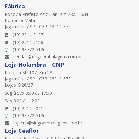
Fábrica
Rodovia Prefeito Aziz Lian, Km 28,5 - S/N
Borda da Mata
Jaguariúna / SP - CEP: 13916-875
(19) 2514-5127
(19) 2514-5126
(19) 98772-5126
vendas@xingoembalagens.com.br
Loja Holambra – CNP
Rodovia SP-107, Km 28
Jaguariúna / SP - CEP: 13916-875
Lojas: D26/27
Seg à Sex 8:00 às 17:00
Sab 8:00 às 12:00
(19) 2514-5041
(19) 98772-5126
lojacnp@xingoembalagens.com.br
Loja Ceaflor
Rodovia Pref Aziz Lian SP-107, Km 29,3