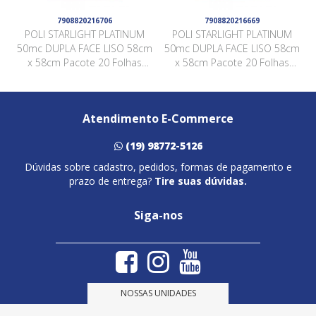
7908820216706
7908820216669
POLI STARLIGHT PLATINUM
POLI STARLIGHT PLATINUM
50mc DUPLA FACE LISO 58cm
50mc DUPLA FACE LISO 58cm
x 58cm Pacote 20 Folhas
x 58cm Pacote 20 Folhas
ROSA QUARTZ / ROSA QUARTZ
VERDE / VERDE QSWL003
QSWL005
Atendimento E-Commerce
(19) 98772-5126
Dúvidas sobre cadastro, pedidos, formas de pagamento e
prazo de entrega?
Tire suas dúvidas.
Siga-nos
NOSSAS UNIDADES