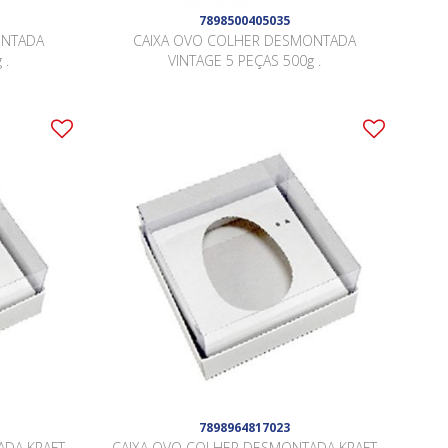
7898500405035
ONTADA
CAIXA OVO COLHER DESMONTADA
 .
VINTAGE 5 PEÇAS 500g .
7898964817023
ADA KRAFT
CAIXA OVO COLHER DESMONTADA KRAFT