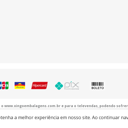
a o www.xingoembalagens.com.br e para o televendas, podendo sofrer
alagens.com.br
| Rodovia Prefeito Aziz Lian, Km 28,5 - s/n - Borda da Mata - Ja
obtenha a melhor experiência em nosso site. Ao continuar n
Desenvolvido por