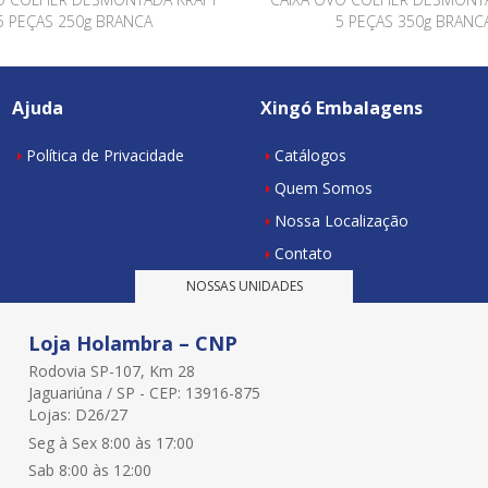
5 PEÇAS 250g BRANCA
5 PEÇAS 350g BRANC
Ajuda
Xingó Embalagens
Política de Privacidade
Catálogos
Quem Somos
Nossa Localização
Contato
NOSSAS UNIDADES
Loja Holambra – CNP
Rodovia SP-107, Km 28
Jaguariúna / SP - CEP: 13916-875
Lojas: D26/27
Seg à Sex 8:00 às 17:00
Sab 8:00 às 12:00