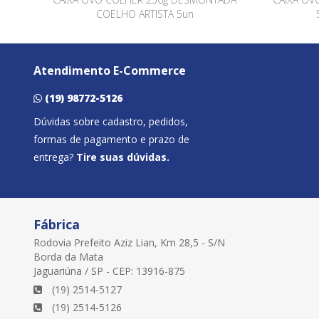
COELHO ARTISTA 5un
Atendimento E-Commerce
(19) 98772-5126
Dúvidas sobre cadastro, pedidos,
formas de pagamento e prazo de
entrega?
Tire suas dúvidas.
Fábrica
Rodovia Prefeito Aziz Lian, Km 28,5 - S/N
Borda da Mata
Jaguariúna / SP - CEP: 13916-875
(19) 2514-5127
(19) 2514-5126