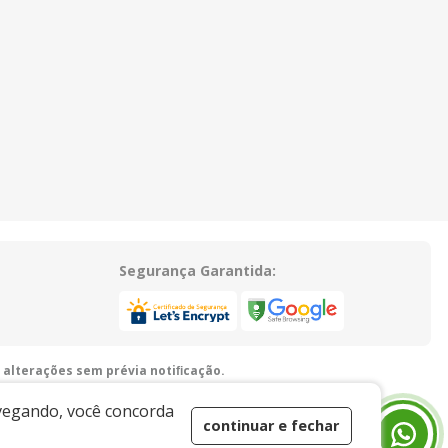
Segurança Garantida:
 alterações sem prévia notiﬁcação.
guariúna/SP - 13916-875 - E-mail:
vendas@xingoembalagens.com.br
avegando, você concorda
continuar e fechar