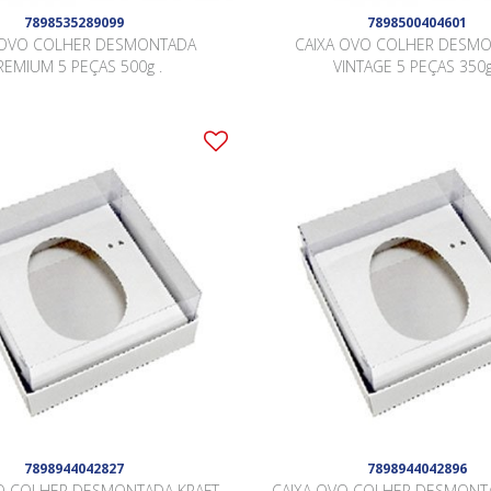
7898535289099
7898500404601
 OVO COLHER DESMONTADA
CAIXA OVO COLHER DESM
REMIUM 5 PEÇAS 500g .
VINTAGE 5 PEÇAS 350g
7898944042827
7898944042896
O COLHER DESMONTADA KRAFT
CAIXA OVO COLHER DESMONT