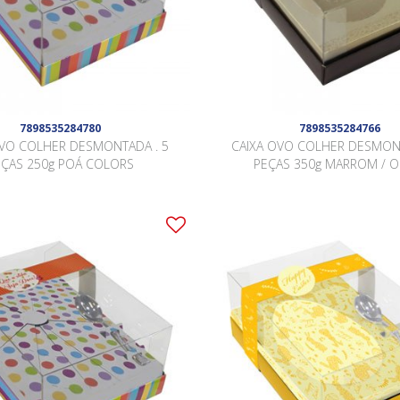
7898535284780
7898535284766
OVO COLHER DESMONTADA . 5
CAIXA OVO COLHER DESMONT
EÇAS 250g POÁ COLORS
PEÇAS 350g MARROM / 