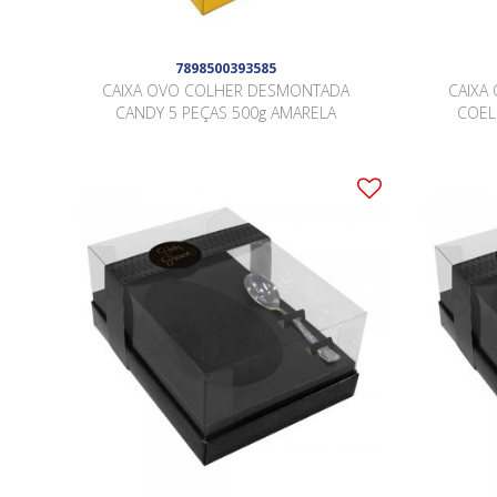
7898500393585
CAIXA OVO COLHER DESMONTADA
CAIXA
CANDY 5 PEÇAS 500g AMARELA
COELH