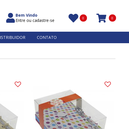
Bem Vindo
0
0
Entre ou cadastre-se
Itens
ISTRIBUIDOR
CONTATO