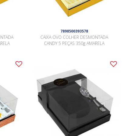
7898500393578
ONTADA
CAIXA OVO COLHER DESMONTADA
ARELA
CANDY 5 PEÇAS 350g AMARELA