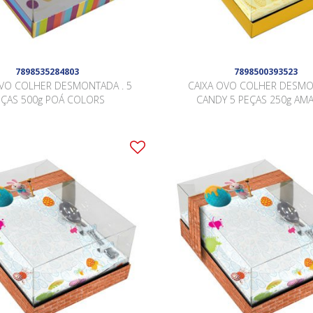
7898535284803
7898500393523
OVO COLHER DESMONTADA . 5
CAIXA OVO COLHER DESM
EÇAS 500g POÁ COLORS
CANDY 5 PEÇAS 250g AM