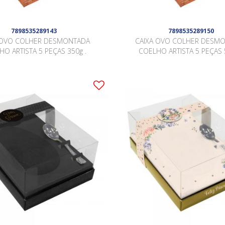
7898535289143
7898535289150
 OVO COLHER DESMONTADA
CAIXA OVO COLHER DESM
O ARTISTA 5 PEÇAS 350g .
COELHO ARTISTA 5 PEÇAS 