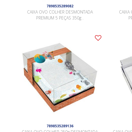
7898535289082
CAIXA OVO COLHER DESMONTADA
CAIXA
PREMIUM 5 PEÇAS 350g .
P
7898535289136
CAIXA OVO COLHER 250g DESMONTADA
CAIXA OV