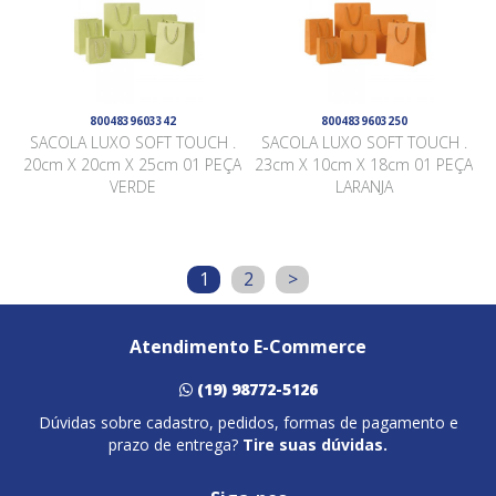
8004839603342
8004839603250
SACOLA LUXO SOFT TOUCH .
SACOLA LUXO SOFT TOUCH .
20cm X 20cm X 25cm 01 PEÇA
23cm X 10cm X 18cm 01 PEÇA
VERDE
LARANJA
1
2
>
Atendimento E-Commerce
(19) 98772-5126
Dúvidas sobre cadastro, pedidos, formas de pagamento e
prazo de entrega?
Tire suas dúvidas.