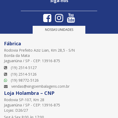
Siga-nos
NOSSAS UNIDADES
Fábrica
Rodovia Prefeito Aziz Lian, Km 28,5 - S/N
Borda da Mata
Jaguariúna / SP - CEP: 13916-875
(19) 2514-5127
(19) 2514-5126
(19) 98772-5126
vendas@xingoembalagens.com.br
Loja Holambra – CNP
Rodovia SP-107, Km 28
Jaguariúna / SP - CEP: 13916-875
Lojas: D26/27
Seg à Sex 8:00 às 17:00