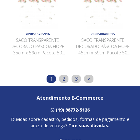
7898535285916
7898500409095
SACO TRANSPARENTE
SACO TRANSPARENTE
DECORADO PÁSCOA HOPE
DECORADO PÁSCOA HOPE
35cm x 59cm Pacote 50
45cm x 59cm Pacote 50
Peças .
Peças .
1
2
3
>
Atendimento E-Commerce
(19) 98772-5126
Dúvidas sobre cadastro, pedidos, formas de pagamento e
prazo de entrega?
Tire suas dúvidas.