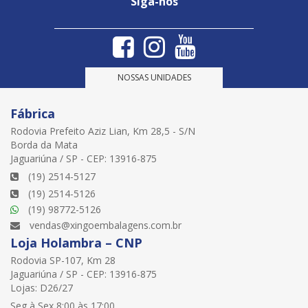
Siga-nos
NOSSAS UNIDADES
Fábrica
Rodovia Prefeito Aziz Lian, Km 28,5 - S/N
Borda da Mata
Jaguariúna / SP - CEP: 13916-875
(19) 2514-5127
(19) 2514-5126
(19) 98772-5126
vendas@xingoembalagens.com.br
Loja Holambra – CNP
Rodovia SP-107, Km 28
Jaguariúna / SP - CEP: 13916-875
Lojas: D26/27
Seg à Sex 8:00 às 17:00