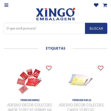
BUSCAR
ETIQUETAS
7898500388802
7898500394322
ADESIVO DECOR COLECOES
ADESIVO DECOR COLECOES
AMOR 10 PEÇAS VERMELHA
CANDY 10 PEÇAS .