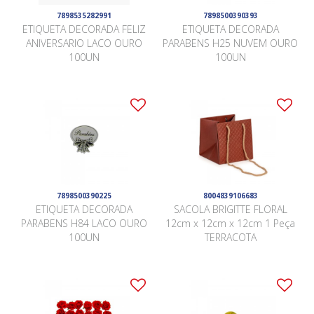
7898535282991
7898500390393
ETIQUETA DECORADA FELIZ
ETIQUETA DECORADA
ANIVERSARIO LACO OURO
PARABENS H25 NUVEM OURO
100UN
100UN
7898500390225
8004839106683
ETIQUETA DECORADA
SACOLA BRIGITTE FLORAL
PARABENS H84 LACO OURO
12cm x 12cm x 12cm 1 Peça
100UN
TERRACOTA