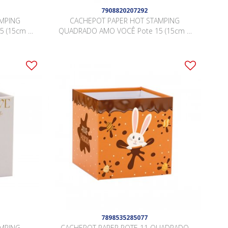
7908820207292
AMPING
CACHEPOT PAPER HOT STAMPING
 (15cm x
QUADRADO AMO VOCÊ Pote 15 (15cm x
eças .
15cm x 15cm) Pacote 10 Peças PRETO
7898535285077
AMPING
CACHEPOT PAPER POTE 11 QUADRADO