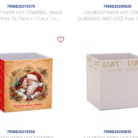
7908820219370
7908820200026
 PAPER HOT STAMPING . MAGIA
CACHEPOT PAPER HOT ST
Pote 15 (16cm x 17cm x 11cm)
QUADRADO AMO VOCÊ Pote 15
Pacote 10 Peças .
15cm x 15cm) Pacote 10 P
7908820219356
7908820200835
POT PAPER HOT STAMPING
CACHEPOT PAPER HOT ST