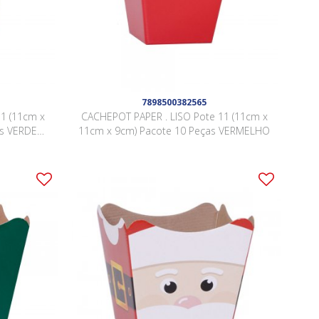
7898500382565
1 (11cm x
CACHEPOT PAPER . LISO Pote 11 (11cm x
as VERDE
11cm x 9cm) Pacote 10 Peças VERMELHO