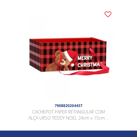
7908820204437
CACHEPOT PAPER RETANGULAR COM
ALÇA URSO TEDDY NOEL 24cm x 15cm x
10cm Pacote 5 Peças .