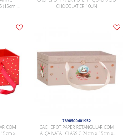
 (15cm x
CHOCOLATIER 10UN
as MARFIM
7898500401952
LAR COM
CACHEPOT PAPER RETANGULAR COM
 15cm x
ALÇA NATAL CLASSIC 24cm x 15cm x
.
10cm Pacote 5 Peças .