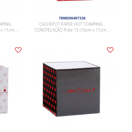
7898500407336
PING .
CACHEPOT PAPER HOT STAMPING .
x 11cm x
CONSTELAÇÃO Pote 15 (16cm x 17cm x
.
11cm) Pacote 10 Peças .