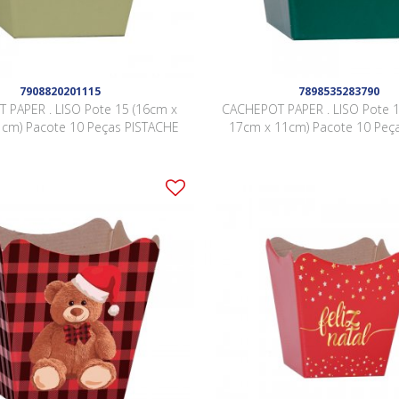
7908820201115
7898535283790
 PAPER . LISO Pote 15 (16cm x
CACHEPOT PAPER . LISO Pote 1
cm) Pacote 10 Peças PISTACHE
17cm x 11cm) Pacote 10 Peç
ESCURO