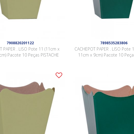
7908820201122
7898535283806
 PAPER . LISO Pote 11 (11cm x
CACHEPOT PAPER . LISO Pote 1
cm) Pacote 10 Peças PISTACHE
11cm x 9cm) Pacote 10 Peç
ESCURO