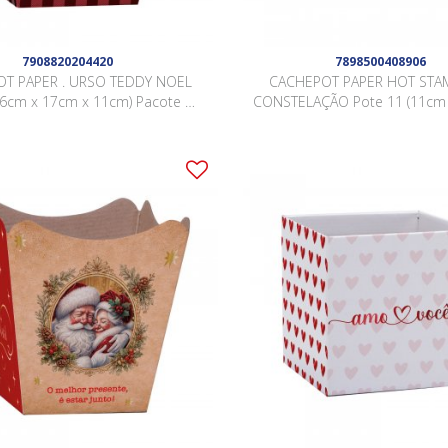
7908820204420
7898500408906
T PAPER . URSO TEDDY NOEL
CACHEPOT PAPER HOT STAM
16cm x 17cm x 11cm) Pacote 10
CONSTELAÇÃO Pote 11 (11cm 
Peças .
9cm) Pacote 10 Peças 