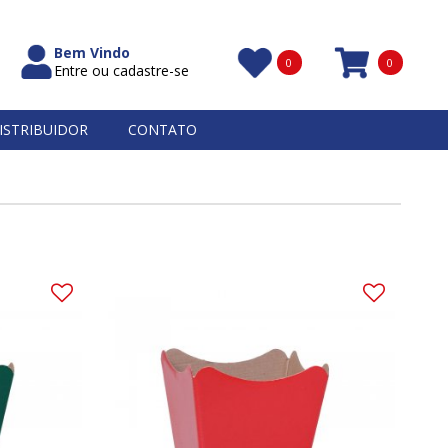
Bem Vindo
0
0
Entre ou cadastre-se
Itens
ISTRIBUIDOR
CONTATO