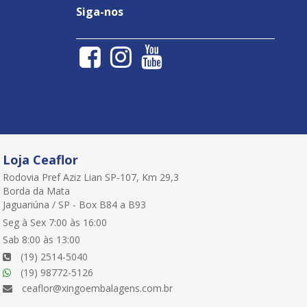
Siga-nos
Loja Ceaflor
Rodovia Pref Aziz Lian SP-107, Km 29,3
Borda da Mata
Jaguariúna / SP - Box B84 a B93
Seg à Sex 7:00 às 16:00
Sab 8:00 às 13:00
(19) 2514-5040
(19) 98772-5126
ceaflor@xingoembalagens.com.br