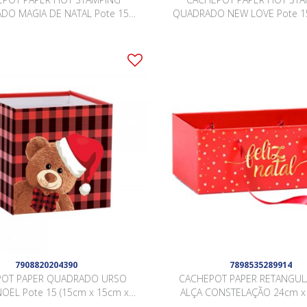
DO MAGIA DE NATAL Pote 15
QUADRADO NEW LOVE Pote 15
5cm x 15cm) Pacote 10 Peças .
15cm x 15cm) Pacote 10 Peç
7908820204390
7898535289914
POT PAPER QUADRADO URSO
CACHEPOT PAPER RETANGU
OEL Pote 15 (15cm x 15cm x
ALÇA CONSTELAÇÃO 24cm x
5cm) Pacote 10 Peças .
10cm Pacote 5 Peças 