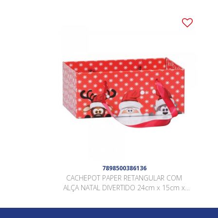
7898500386136
CACHEPOT PAPER RETANGULAR COM
ALÇA NATAL DIVERTIDO 24cm x 15cm x
10cm Pacote 5 Peças .