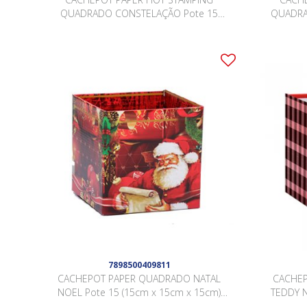
QUADRADO CONSTELAÇÃO Pote 15
QUADRA
(15cm x 15cm x 15cm) Pacote 10 Peças .
(15cm x 1
7898500409811
CACHEPOT PAPER QUADRADO NATAL
CACHE
NOEL Pote 15 (15cm x 15cm x 15cm)
TEDDY N
Pacote 10 Peças .
1