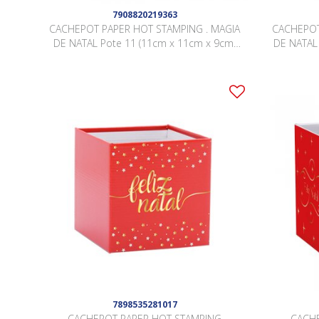
7908820219363
CACHEPOT PAPER HOT STAMPING . MAGIA
CACHEPOT
DE NATAL Pote 11 (11cm x 11cm x 9cm)
DE NATAL 
Pacote 10 Peças .
7898535281017
CACHEPOT PAPER HOT STAMPING
CACHE