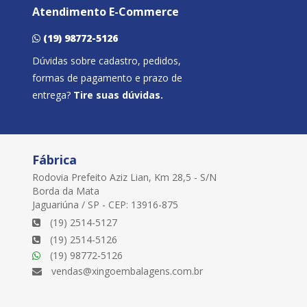
Atendimento E-Commerce
(19) 98772-5126
Dúvidas sobre cadastro, pedidos,
formas de pagamento e prazo de
entrega?
Tire suas dúvidas.
Fábrica
Rodovia Prefeito Aziz Lian, Km 28,5 - S/N
Borda da Mata
Jaguariúna / SP - CEP: 13916-875
(19) 2514-5127
(19) 2514-5126
(19) 98772-5126
vendas@xingoembalagens.com.br