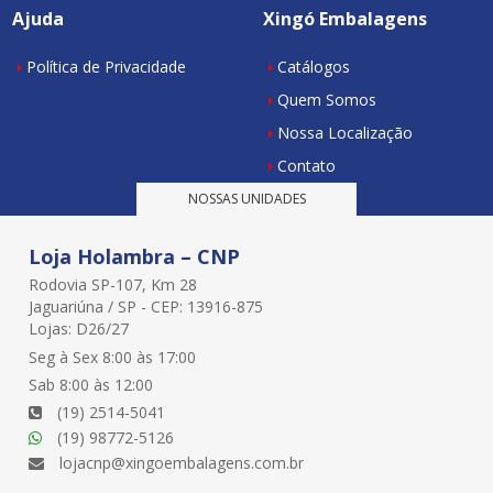
Ajuda
Xingó Embalagens
Política de Privacidade
Catálogos
Quem Somos
Nossa Localização
Contato
NOSSAS UNIDADES
Loja Holambra – CNP
Rodovia SP-107, Km 28
Jaguariúna / SP - CEP: 13916-875
Lojas: D26/27
Seg à Sex 8:00 às 17:00
Sab 8:00 às 12:00
(19) 2514-5041
(19) 98772-5126
lojacnp@xingoembalagens.com.br