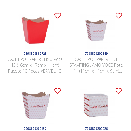
7898500382725
7908820200149
CACHEPOT PAPER . LISO Pote
CACHEPOT PAPER HOT
15 (16cm x 17cm x 11cm)
STAMPING . AMO VOCÊ Pote
Pacote 10 Peças VERMELHO
11 (11cm x 11cm x 9cm)
Pacote 10 Peças .
7908820200132
7908820200026