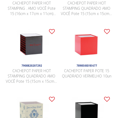
CACHEPOT PAPER HOT
CACHEPOT PAPER HOT
STAMPING . AMO VOCÊ Pote
STAMPING QUADRADO AMO
15 (16cm x 17cm x 11cm)
VOCÊ Pote 15 (15cm x 15cm x
Pacote 10 Peças BRANCO
15cm) Pacote 10 Peças .
7908820207292
7898500393677
CACHEPOT PAPER HOT
CACHEPOT PAPER POTE 15
STAMPING QUADRADO AMO
QUADRADO VERMELHO 10un
VOCÊ Pote 15 (15cm x 15cm x
15cm) Pacote 10 Peças PRETO