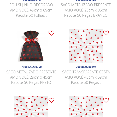
POLI SUJINHO DECORADO
SACO METALIZADO PRESENTE
AMO VOCÊ 49cm x 69cm
AMO VOCÊ 25cm x 35cm
Pacote 50 Folhas .
Pacote 50 Peças BRANCO
7908820200750
7908820200194
SACO METALIZADO PRESENTE
SACO TRANSPARENTE CESTA
AMO VOCÊ 29cm x 45cm
AMO VOCÊ 45cm x 59cm
Pacote 50 Peças PRETO
Pacote 50 Peças .