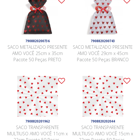
7908820200736
7908820200743
SACO METALIZADO PRESENTE
SACO METALIZADO PRESENTE
AMO VOCÊ 25cm x 35cm
AMO VOCÊ 29cm x 45cm
Pacote 50 Peças PRETO
Pacote 50 Peças BRANCO
7908820201962
7908820202044
SACO TRANSPARENTE
SACO TRANSPARENTE
MULTIUSO AMO VOCÊ 11cm x
MULTIUSO AMO VOCÊ 15cm x
22cm Pacote 50 Peças .
22cm Pacote 50 Peças .