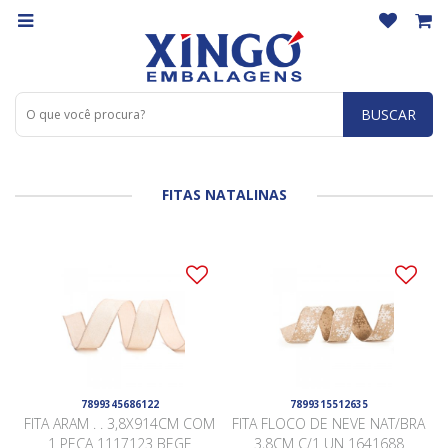
BUSCAR
FITAS NATALINAS
7899345686122
7899315512635
FITA ARAM . . 3,8X914CM COM
FITA FLOCO DE NEVE NAT/BRA
1 PEÇA 1117123 BEGE
3,8CM C/1 UN 1641688