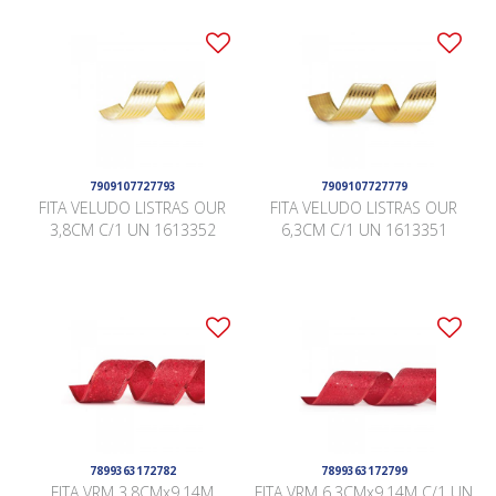
7909107727793
7909107727779
FITA VELUDO LISTRAS OUR
FITA VELUDO LISTRAS OUR
3,8CM C/1 UN 1613352
6,3CM C/1 UN 1613351
7899363172782
7899363172799
FITA VRM 3,8CMx9,14M
FITA VRM 6,3CMx9,14M C/1 UN