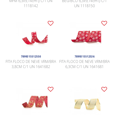
MFM 6,3x9,14cm () C/1 UN
BEG/BCO 6,3x9,14cm () C/1
1118142
UN 1118150
7899315512550
7899315512536
FITA FLOCO DE NEVE VRM/BRA
FITA FLOCO DE NEVE VRM/BRA
3,8CM C/1 UN 1641682
6,3CM C/1 UN 1641681