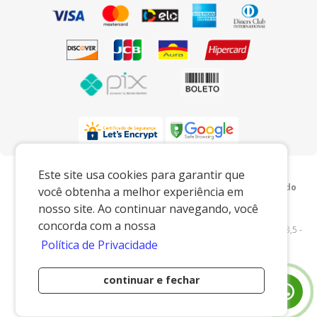
Preços e condições exclusivos para o
Este site usa cookies para garantir que
www.xingoembalagens.com.br e para o televendas, podendo
você obtenha a melhor experiência em
sofrer alterações sem prévia notiﬁcação.
nosso site. Ao continuar navegando, você
Xingó Embalagens
|
62.438.429/0001-12
|
concorda com a nossa
www.xingoembalagens.com.br
| Rodovia Prefeito Aziz Lian, Km 28,5 -
Política de Privacidade
s/n - Borda da Mata - Jaguariúna/SP - 13916-875 - E-mail:
vendas@xingoembalagens.com.br
continuar e fechar
Desenvolvido por