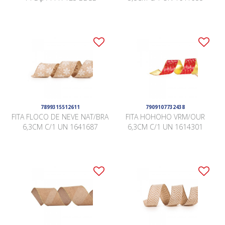
7899315512611
7909107732438
FITA FLOCO DE NEVE NAT/BRA
FITA HOHOHO VRM/OUR
6,3CM C/1 UN 1641687
6,3CM C/1 UN 1614301