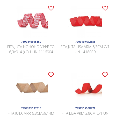
7899440995150
7909107432888
FITA JUTA HOHOHO VIN/BCO
FITA JUTA LISA VRM 6,3CM C/1
6,3x914 () C/1 UN 1116904
UN 1418039
7899363127010
7899315508973
FITA JUTA MRR 6,3CMx9,14M
FITA LISA VRM 3,8CM C/1 UN