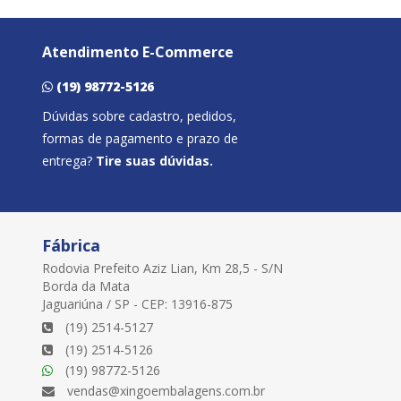
Atendimento E-Commerce
(19) 98772-5126
Dúvidas sobre cadastro, pedidos,
formas de pagamento e prazo de
entrega?
Tire suas dúvidas.
Fábrica
Rodovia Prefeito Aziz Lian, Km 28,5 - S/N
Borda da Mata
Jaguariúna / SP - CEP: 13916-875
(19) 2514-5127
(19) 2514-5126
(19) 98772-5126
vendas@xingoembalagens.com.br