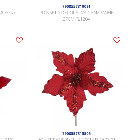
7908557319091
AMPAGNE
POINSETIA DECORATIVA CHAMPANHE
27CM FL1204
7908557315505
 FL2162
POINSETIA VERMELHA 29CM FL1607 01