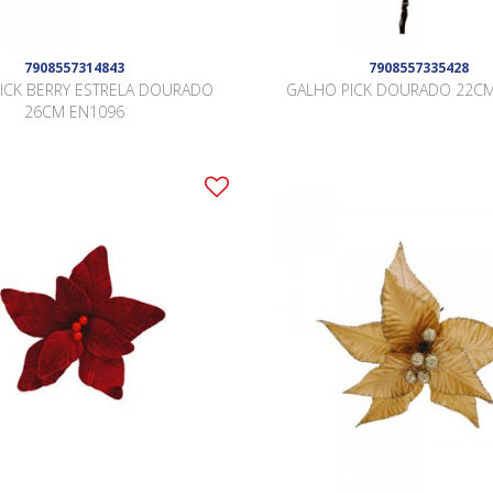
7908557314843
7908557335428
ICK BERRY ESTRELA DOURADO
GALHO PICK DOURADO 22CM
26CM EN1096