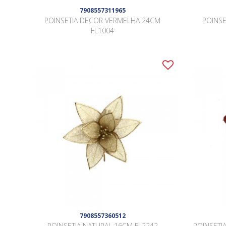
7908557311965
POINSETIA DECOR VERMELHA 24CM
POINS
FL1004
7908557360512
POINSETIA NATURAL 16CM FL2242
POINSETI