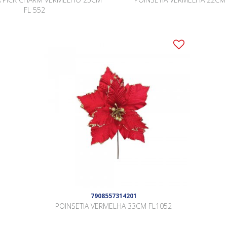
FL 552
7908557314201
POINSETIA VERMELHA 33CM FL1052