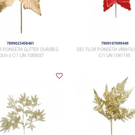
7899023458461
7909107099449
R POINSETIA GLITTER OUR/BEG
DEC FLOR POINSETIA VRM/OUR
0cm () C/1 UN 1089037
C/1 UN 1041195