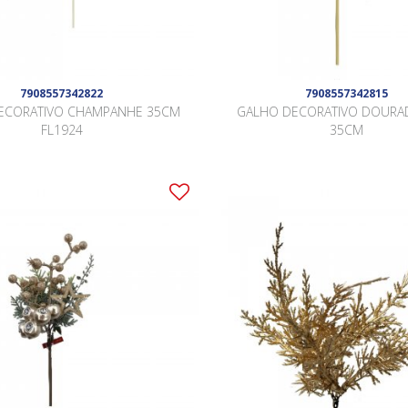
7908557342822
7908557342815
ECORATIVO CHAMPANHE 35CM
GALHO DECORATIVO DOURA
FL1924
35CM