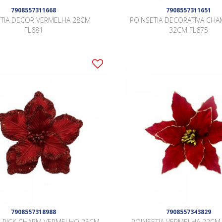
7908557311668
7908557311651
ETIA DECOR VERMELHA 28CM
POINSETIA DECORATIVA CH
FL681
32CM FL675
7908557318988
7908557343829
A PICK CHARM VERMELHO 25CM
POINSETIA VERMELHA 22CM