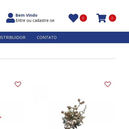
Bem Vindo
0
0
Entre ou cadastre-se
Itens
ISTRIBUIDOR
CONTATO