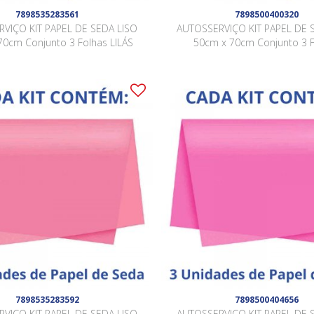
7898535283561
7898500400320
VIÇO KIT PAPEL DE SEDA LISO
AUTOSSERVIÇO KIT PAPEL DE 
70cm Conjunto 3 Folhas LILÁS
50cm x 70cm Conjunto 3 
MARROM
7898535283592
7898500404656
VIÇO KIT PAPEL DE SEDA LISO
AUTOSSERVIÇO KIT PAPEL DE 