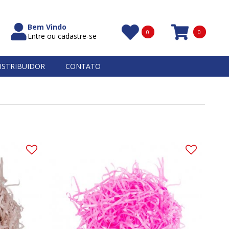
Bem Vindo
0
0
Entre ou cadastre-se
Itens
ISTRIBUIDOR
CONTATO