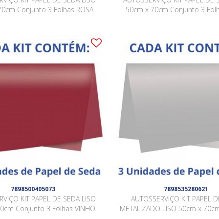
70cm Conjunto 3 Folhas ROSA
50cm x 70cm Conjunto 3 Fol
CLARO
ESCURO
7898500405073
7898535280621
VIÇO KIT PAPEL DE SEDA LISO
AUTOSSERVIÇO KIT PAPEL D
0cm Conjunto 3 Folhas VINHO
METALIZADO LISO 50cm x 70cm
3 Folhas PRATA