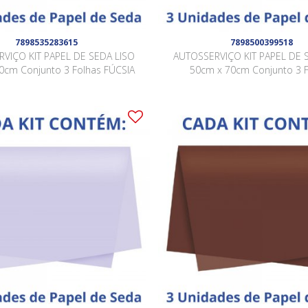
7898535283615
7898500399518
VIÇO KIT PAPEL DE SEDA LISO
AUTOSSERVIÇO KIT PAPEL DE 
0cm Conjunto 3 Folhas FÚCSIA
50cm x 70cm Conjunto 3 
GÉRBERA