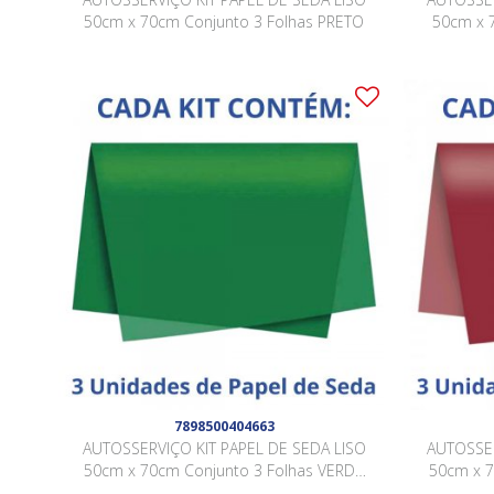
50cm x 70cm Conjunto 3 Folhas PRETO
50cm x 
7898500404663
AUTOSSERVIÇO KIT PAPEL DE SEDA LISO
AUTOSSER
50cm x 70cm Conjunto 3 Folhas VERDE
50cm x 7
ESCURO