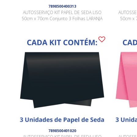
7898500400313
AUTOSSERVIÇO KIT PAPEL DE SEDA LISO
AUTOSSER
50cm x 70cm Conjunto 3 Folhas LARANJA
50cm x 
7898500401020
AUTOSSERVIÇO KIT PAPEL DE SEDA LISO
AUTOSSER