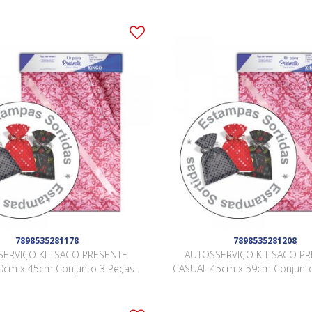
7898535281178
7898535281208
ERVIÇO KIT SACO PRESENTE
AUTOSSERVIÇO KIT SACO P
cm x 45cm Conjunto 3 Peças .
CASUAL 45cm x 59cm Conjunto