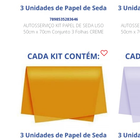
7898535283646
AUTOSSERVIÇO KIT PAPEL DE SEDA LISO
AUTOSSER
50cm x 70cm Conjunto 3 Folhas CREME
50cm x 7