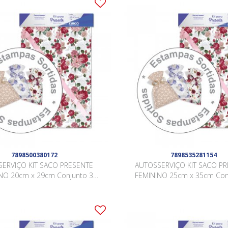
7898500380172
7898535281154
ERVIÇO KIT SACO PRESENTE
AUTOSSERVIÇO KIT SACO P
NO 20cm x 29cm Conjunto 3
FEMININO 25cm x 35cm Con
Peças .
Peças .