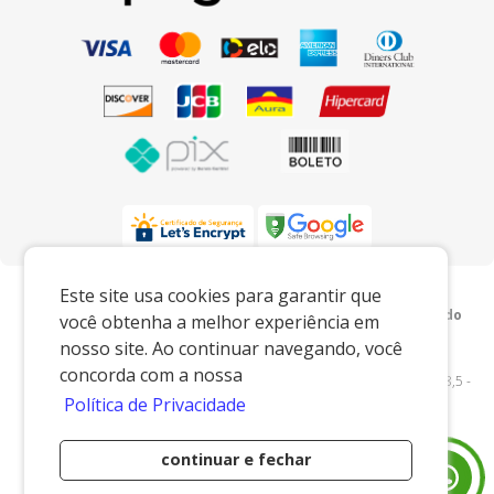
Preços e condições exclusivos para o
Este site usa cookies para garantir que
www.xingoembalagens.com.br e para o televendas, podendo
você obtenha a melhor experiência em
sofrer alterações sem prévia notiﬁcação.
nosso site. Ao continuar navegando, você
Xingó Embalagens
|
62.438.429/0001-12
|
concorda com a nossa
www.xingoembalagens.com.br
| Rodovia Prefeito Aziz Lian, Km 28,5 -
Política de Privacidade
s/n - Borda da Mata - Jaguariúna/SP - 13916-875 - E-mail:
vendas@xingoembalagens.com.br
continuar e fechar
Desenvolvido por