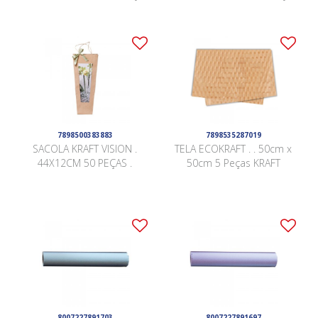
7898500383883
7898535287019
SACOLA KRAFT VISION .
TELA ECOKRAFT . . 50cm x
44X12CM 50 PEÇAS .
50cm 5 Peças KRAFT
8007227891703
8007227891697