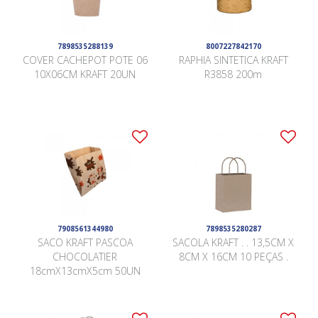
7898535288139
8007227842170
COVER CACHEPOT POTE 06
RAPHIA SINTETICA KRAFT
10X06CM KRAFT 20UN
R3858 200m
7908561344980
7898535280287
SACO KRAFT PASCOA
SACOLA KRAFT . . 13,5CM X
CHOCOLATIER
8CM X 16CM 10 PEÇAS .
18cmX13cmX5cm 50UN