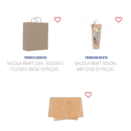
7898535280300
7898500383876
SACOLA KRAFT LISA . 30,5CM X
SACOLA KRAFT VISION .
11,5CM X 38CM 10 PEÇAS .
44X12CM 01 PEÇAS .