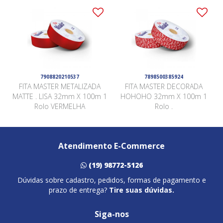
7908820210537
7898500385924
FITA MASTER METALIZADA
FITA MASTER DECORADA
MATTE . LISA 32mm X 100m 1
HOHOHO 32mm X 100m 1
Rolo VERMELHA
Rolo .
Atendimento E-Commerce
(19) 98772-5126
Dúvidas sobre cadastro, pedidos, formas de pagamento e
prazo de entrega?
Tire suas dúvidas.
Siga-nos