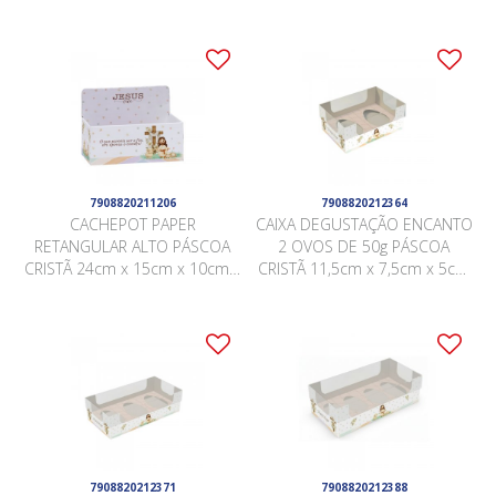
Peças .
Peças .
7908820211206
7908820212364
CACHEPOT PAPER
CAIXA DEGUSTAÇÃO ENCANTO
RETANGULAR ALTO PÁSCOA
2 OVOS DE 50g PÁSCOA
CRISTÃ 24cm x 15cm x 10cm x
CRISTÃ 11,5cm x 7,5cm x 5cm
17cm Pacote 5 Peças .
Pacote 10 Peças .
7908820212371
7908820212388