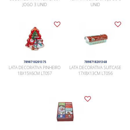
JOGO 3 UNID
UNID
7898718201375
7898718201368
LATA DECORATIVA PINHEIRO
LATA DECORATIVA SUITCASE
18X15X6CM LT057
17X8X13CM LT056