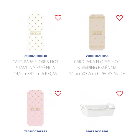
10cm x 17cm Pacote 5 Peças
x 10cm Pacote 5 Peças ROSA
NUDE
QUARTZ
7908820208848
7908820208855
CARD PARA FLORES HOT
CARD PARA FLORES HOT
STAMPING ESSÊNCIA
STAMPING ESSÊNCIA
14,5cmX32cm 6 PEÇAS
14,5cmX32cm 6 PEÇAS NUDE
BRANCO
7908820208862
7908820208893