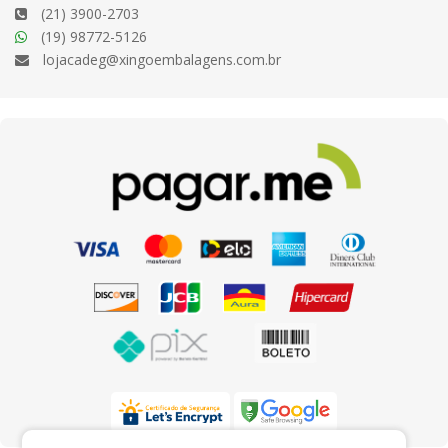
(21) 3900-2703
(19) 98772-5126
lojacadeg@xingoembalagens.com.br