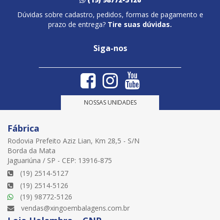
Dúvidas sobre cadastro, pedidos, formas de pagamento e
prazo de entrega?
Tire suas dúvidas.
Siga-nos
NOSSAS UNIDADES
Fábrica
Rodovia Prefeito Aziz Lian, Km 28,5 - S/N
Borda da Mata
Jaguariúna / SP - CEP: 13916-875
(19) 2514-5127
(19) 2514-5126
(19) 98772-5126
vendas@xingoembalagens.com.br