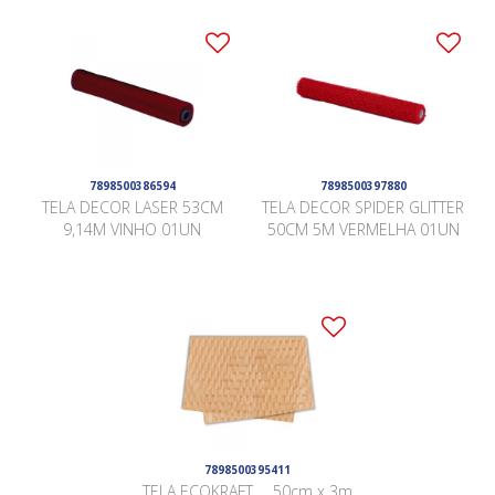
7898500386594
7898500397880
TELA DECOR LASER 53CM
TELA DECOR SPIDER GLITTER
9,14M VINHO 01UN
50CM 5M VERMELHA 01UN
7898500395411
TELA ECOKRAFT . . 50cm x 3m