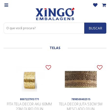
BUSCAR
TELAS
8007227913771
7898500402515
FITA TELA DECOR AKU 60MM
TELA DECOR JUTA 53CM 5M
20M OURO 01UN
MESCLADO 01UN