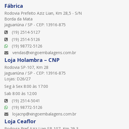
Fábrica
Rodovia Prefeito Aziz Lian, Km 28,5 - S/N
Borda da Mata
Jaguariúna / SP - CEP: 13916-875
(19) 2514-5127
(19) 2514-5126
(19) 98772-5126
vendas@xingoembalagens.com.br
Loja Holambra – CNP
Rodovia SP-107, Km 28
Jaguariúna / SP - CEP: 13916-875
Lojas: D26/27
Seg à Sex 8:00 às 17:00
Sab 8:00 às 12:00
(19) 2514-5041
(19) 98772-5126
lojacnp@xingoembalagens.com.br
Loja Ceaflor
Rodovia Pref Aziz Lian SP-107, Km 29,3