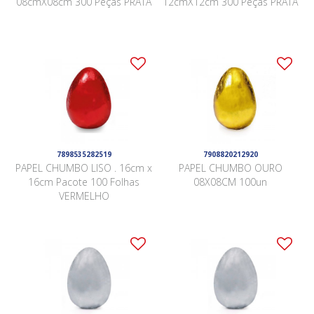
08cmX08cm 300 Peças PRATA
12cmX12cm 300 Peças PRATA
7898535282519
7908820212920
PAPEL CHUMBO LISO . 16cm x
PAPEL CHUMBO OURO
16cm Pacote 100 Folhas
08X08CM 100un
VERMELHO