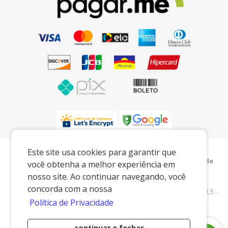
Preços e condições exclusivos para o
Este site usa cookies para garantir que
www.xingoembalagens.com.br e para o televendas, podendo
você obtenha a melhor experiência em
sofrer alterações sem prévia notiﬁcação.
nosso site. Ao continuar navegando, você
Xingó Embalagens
|
62.438.429/0001-12
|
concorda com a nossa
www.xingoembalagens.com.br
| Rodovia Prefeito Aziz Lian, Km 28,5 -
Política de Privacidade
s/n - Borda da Mata - Jaguariúna/SP - 13916-875 - E-mail:
vendas@xingoembalagens.com.br
continuar e fechar