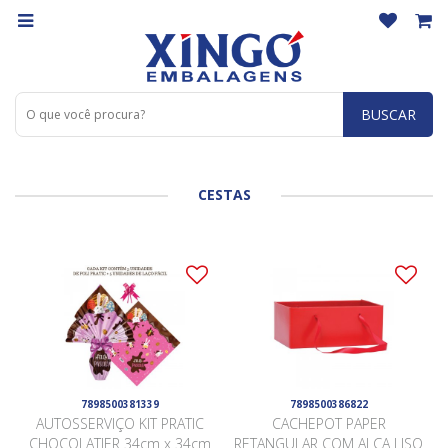
BUSCAR
CESTAS
7898500381339
7898500386822
AUTOSSERVIÇO KIT PRATIC
CACHEPOT PAPER
CHOCOLATIER 34cm x 34cm
RETANGULAR COM ALÇA LISO