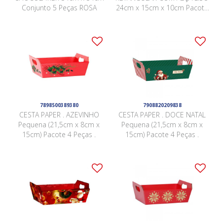
Conjunto 5 Peças ROSA
24cm x 15cm x 10cm Pacote
5 Peças VERMELHO
7898500389380
7908820209838
CESTA PAPER . AZEVINHO
CESTA PAPER . DOCE NATAL
Pequena (21,5cm x 8cm x
Pequena (21,5cm x 8cm x
15cm) Pacote 4 Peças .
15cm) Pacote 4 Peças .