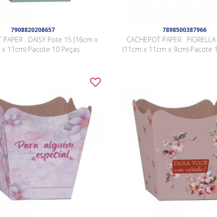
7908820208657
7898500387966
PAPER . DAISY Pote 15 (16cm x
CACHEPOT PAPER . FIORELLA
x 11cm) Pacote 10 Peças .
(11cm x 11cm x 9cm) Pacote 1