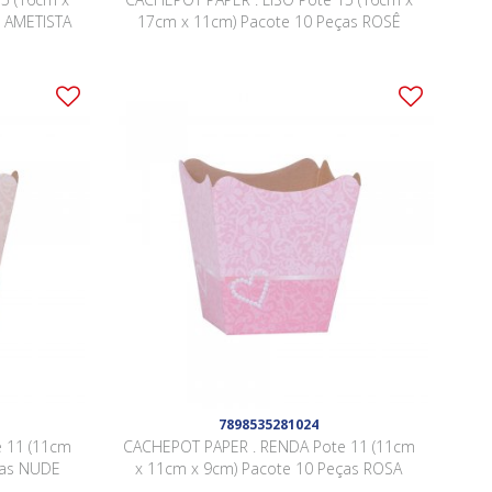
s AMETISTA
17cm x 11cm) Pacote 10 Peças ROSÊ
7898535281024
 11 (11cm
CACHEPOT PAPER . RENDA Pote 11 (11cm
ças NUDE
x 11cm x 9cm) Pacote 10 Peças ROSA