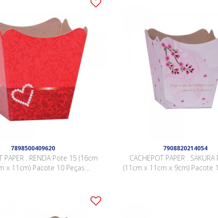
7898500409620
7908820214054
 PAPER . RENDA Pote 15 (16cm
CACHEPOT PAPER . SAKURA 
m x 11cm) Pacote 10 Peças
(11cm x 11cm x 9cm) Pacote 1
VERMELHO