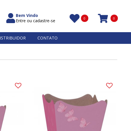
Bem Vindo
0
0
Entre ou cadastre-se
Itens
ISTRIBUIDOR
CONTATO