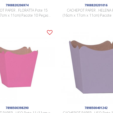
7908820206974
7908820201016
T PAPER . FLORATTA Pote 15
CACHEPOT PAPER . HELENA 
7cm x 11cm) Pacote 10 Peças .
(16cm x 17cm x 11cm) Pacote 
7898500398290
7898500401242
 PAPER . LISO Pote 11 (11cm x
CACHEPOT PAPER . LISO Pote 1