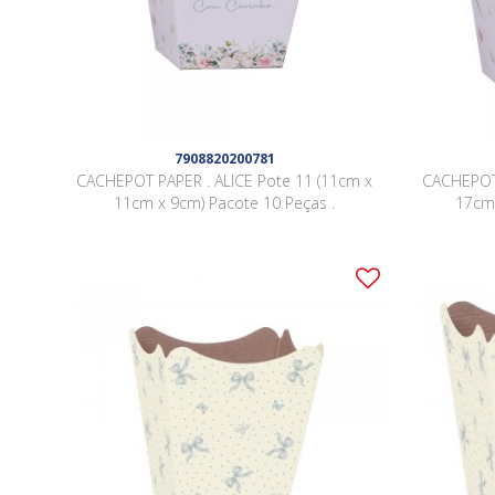
7908820200781
CACHEPOT PAPER . ALICE Pote 11 (11cm x
CACHEPOT 
11cm x 9cm) Pacote 10 Peças .
17cm 