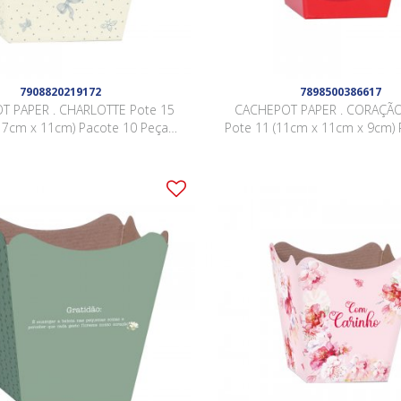
7908820219172
7898500386617
T PAPER . CHARLOTTE Pote 15
CACHEPOT PAPER . CORAÇÃ
17cm x 11cm) Pacote 10 Peças
Pote 11 (11cm x 11cm x 9cm) 
AZUL
Peças .