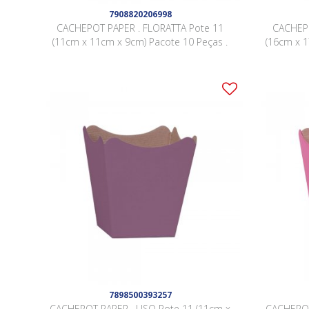
7908820206998
CACHEPOT PAPER . FLORATTA Pote 11
CACHEPO
(11cm x 11cm x 9cm) Pacote 10 Peças .
(16cm x 1
7898500393257
CACHEPOT PAPER . LISO Pote 11 (11cm x
CACHEPOT