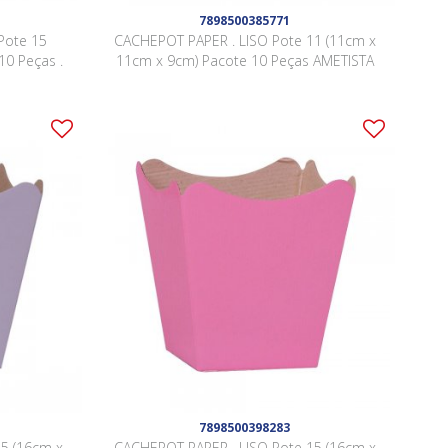
7898500385771
Pote 15
CACHEPOT PAPER . LISO Pote 11 (11cm x
10 Peças .
11cm x 9cm) Pacote 10 Peças AMETISTA
7898500398283
5 (16cm x
CACHEPOT PAPER . LISO Pote 15 (16cm x