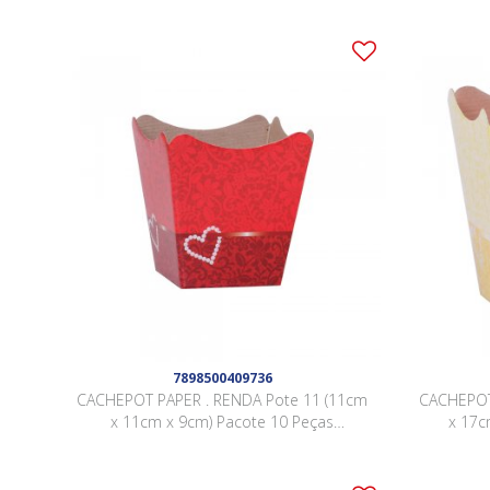
7898500409736
CACHEPOT PAPER . RENDA Pote 11 (11cm
CACHEPOT
x 11cm x 9cm) Pacote 10 Peças
x 17c
VERMELHO