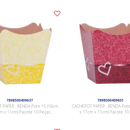
7898500409637
7898500409651
 PAPER . RENDA Pote 15 (16cm
CACHEPOT PAPER . RENDA Pote
m x 11cm) Pacote 10 Peças
x 17cm x 11cm) Pacote 10
AMARELO
BORGONHA