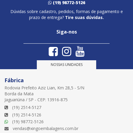
(19) 98772-5126
Dúvidas sobre cadastro, pedidos, formas de pagamento e
prazo de entrega?
Tire suas dúvidas.
Siga-nos
NOSSAS UNIDADES
Fábrica
Rodovia Prefeito Aziz Lian, Km 28,5 - S/N
Borda da Mata
Jaguariúna / SP - CEP: 13916-875
(19) 2514-5127
(19) 2514-5126
(19) 98772-5126
vendas@xingoembalagens.com.br