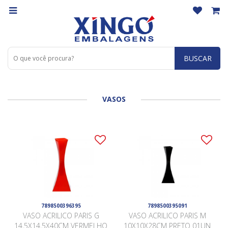
BUSCAR
VASOS
7898500396395
7898500395091
VASO ACRILICO PARIS G
VASO ACRILICO PARIS M
14,5X14,5X40CM VERMELHO
10X10X28CM PRETO 01UN