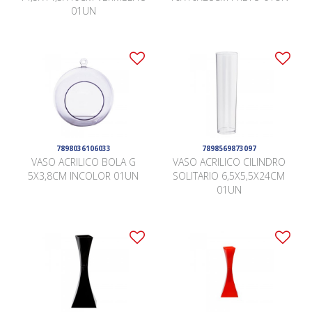
01UN
7898036106033
7898569873097
VASO ACRILICO BOLA G
VASO ACRILICO CILINDRO
5X3,8CM INCOLOR 01UN
SOLITARIO 6,5X5,5X24CM
01UN