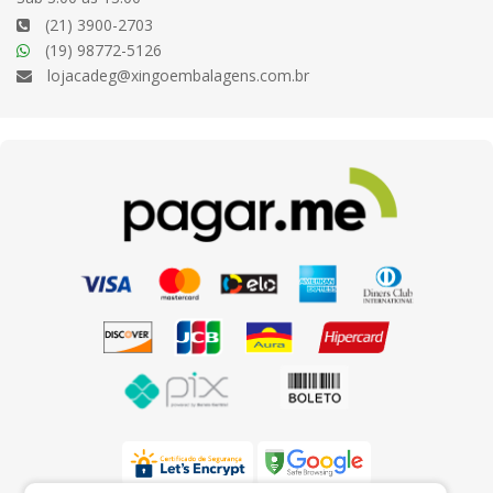
(21) 3900-2703
(19) 98772-5126
lojacadeg@xingoembalagens.com.br