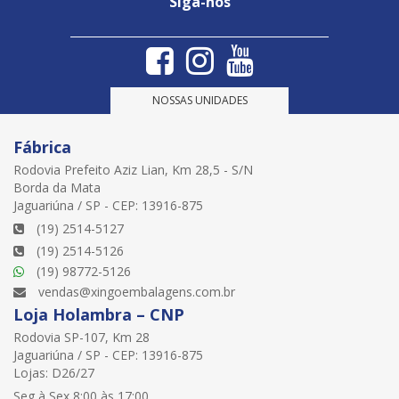
Siga-nos
NOSSAS UNIDADES
Fábrica
Rodovia Prefeito Aziz Lian, Km 28,5 - S/N
Borda da Mata
Jaguariúna / SP - CEP: 13916-875
(19) 2514-5127
(19) 2514-5126
(19) 98772-5126
vendas@xingoembalagens.com.br
Loja Holambra – CNP
Rodovia SP-107, Km 28
Jaguariúna / SP - CEP: 13916-875
Lojas: D26/27
Seg à Sex 8:00 às 17:00