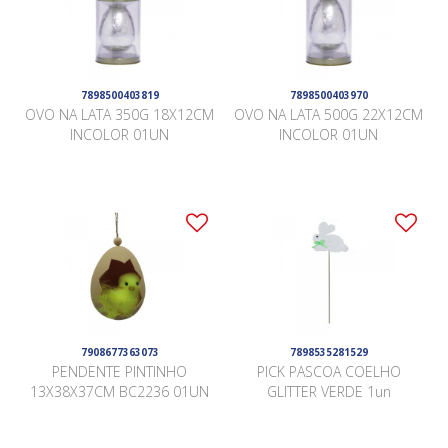
7898500403819
7898500403970
OVO NA LATA 350G 18X12CM
OVO NA LATA 500G 22X12CM
INCOLOR 01UN
INCOLOR 01UN
7908677363073
7898535281529
PENDENTE PINTINHO
PICK PASCOA COELHO
13X38X37CM BC2236 01UN
GLITTER VERDE 1un