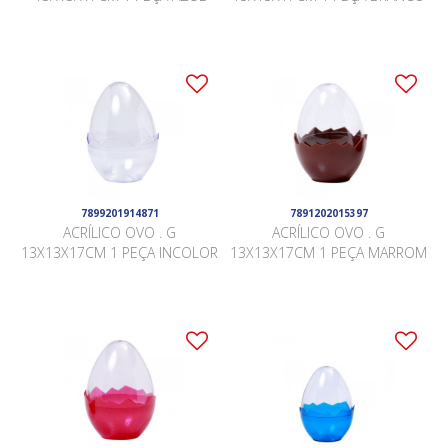
7899201914871
7891202015397
ACRÍLICO OVO . G
ACRÍLICO OVO . G
13X13X17CM 1 PEÇA INCOLOR
13X13X17CM 1 PEÇA MARROM