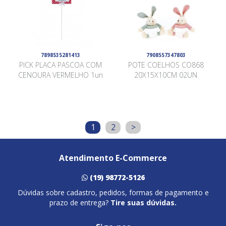
7898535281413
7908557347803
PICK PLACA PASCOA COM
POTE COELHOS CO868
CENOURA VERMELHO 1un
20X15X10CM 02UN
1
2
>
Atendimento E-Commerce
(19) 98772-5126
Dúvidas sobre cadastro, pedidos, formas de pagamento e
prazo de entrega?
Tire suas dúvidas.