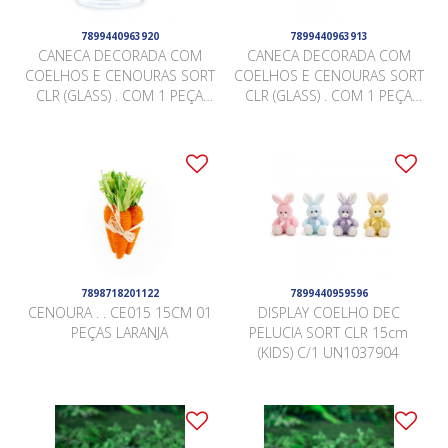
7899440963920
7899440963913
CANECA DECORADA COM
CANECA DECORADA COM
COELHOS E CENOURAS SORT
COELHOS E CENOURAS SORT
CLR (GLASS) . COM 1 PEÇA
CLR (GLASS) . COM 1 PEÇA
1039721 .
1039788 .
7898718201122
7899440959596
CENOURA . . CE015 15CM 01
DISPLAY COELHO DEC
PEÇAS LARANJA
PELUCIA SORT CLR 15cm
(KIDS) C/1 UN1037904