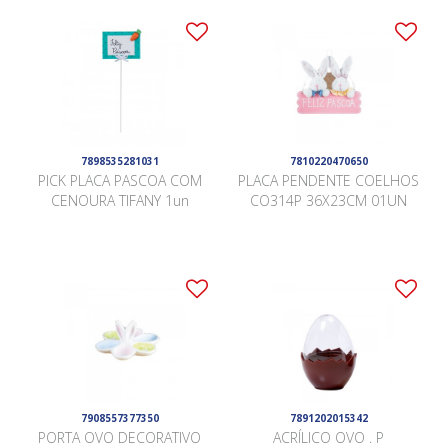
7898535281031
7810220470650
PICK PLACA PASCOA COM
PLACA PENDENTE COELHOS
CENOURA TIFANY 1un
CO314P 36X23CM 01UN
7908557377350
7891202015342
PORTA OVO DECORATIVO
ACRÍLICO OVO . P