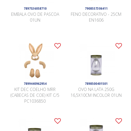
7897536058710
7908557306411
EMBALA OVO DE PASCOA
FENO DECORATIVO - 25CM
01UN
EN1606
7899440962954
7898500401501
KIT DEC COELHO MRR
OVO NA LATA 250G
(CABECAS DE COE) KIT C/5
16,5X10CM INCOLOR 01UN
PC1036850