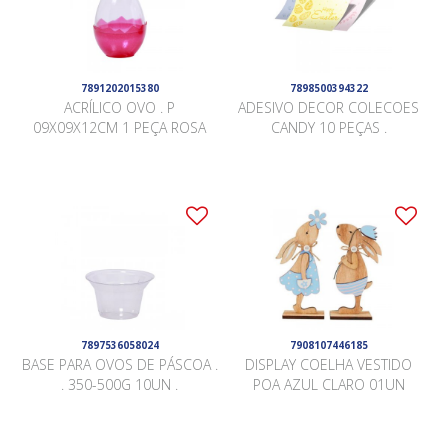
7891202015380
7898500394322
ACRÍLICO OVO . P
ADESIVO DECOR COLECOES
09X09X12CM 1 PEÇA ROSA
CANDY 10 PEÇAS .
7897536058024
7908107446185
BASE PARA OVOS DE PÁSCOA .
DISPLAY COELHA VESTIDO
. 350-500G 10UN .
POA AZUL CLARO 01UN