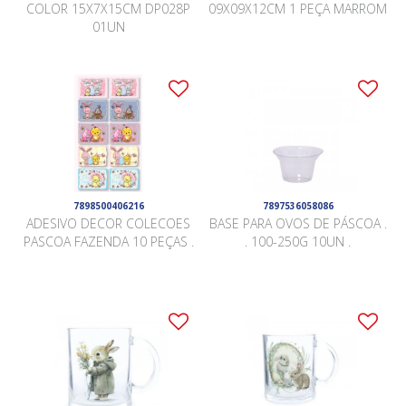
COLOR 15X7X15CM DP028P
09X09X12CM 1 PEÇA MARROM
01UN
7898500406216
7897536058086
ADESIVO DECOR COLECOES
BASE PARA OVOS DE PÁSCOA .
PASCOA FAZENDA 10 PEÇAS .
. 100-250G 10UN .