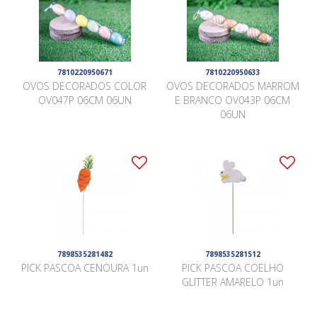
7810220950671
7810220950633
OVOS DECORADOS COLOR
OVOS DECORADOS MARROM
OV047P 06CM 06UN
E BRANCO OV043P 06CM
06UN
7898535281482
7898535281512
PICK PASCOA CENOURA 1un
PICK PASCOA COELHO
GLITTER AMARELO 1un