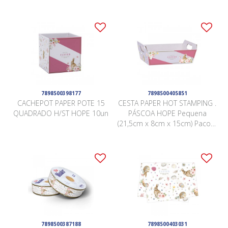
x 11cm x 11cm) Pacote 10
15cm x 10cm Pacote 5 Peças .
Peças .
7898500398177
7898500405851
CACHEPOT PAPER POTE 15
CESTA PAPER HOT STAMPING .
QUADRADO H/ST HOPE 10un
PÁSCOA HOPE Pequena
(21,5cm x 8cm x 15cm) Pacote
4 Peças .
7898500387188
7898500403031