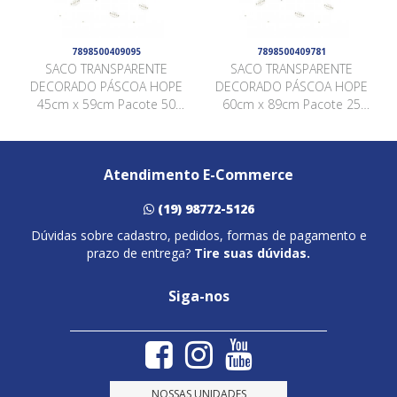
7898500409095
7898500409781
SACO TRANSPARENTE
SACO TRANSPARENTE
DECORADO PÁSCOA HOPE
DECORADO PÁSCOA HOPE
45cm x 59cm Pacote 50
60cm x 89cm Pacote 25
Peças .
Peças .
Atendimento E-Commerce
(19) 98772-5126
Dúvidas sobre cadastro, pedidos, formas de pagamento e
prazo de entrega?
Tire suas dúvidas.
Siga-nos
NOSSAS UNIDADES