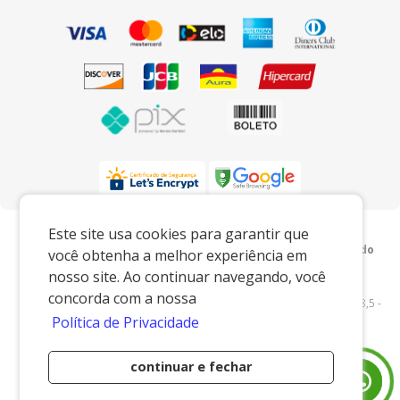
Preços e condições exclusivos para o
Este site usa cookies para garantir que
www.xingoembalagens.com.br e para o televendas, podendo
você obtenha a melhor experiência em
sofrer alterações sem prévia notiﬁcação.
nosso site. Ao continuar navegando, você
Xingó Embalagens
|
62.438.429/0001-12
|
concorda com a nossa
www.xingoembalagens.com.br
| Rodovia Prefeito Aziz Lian, Km 28,5 -
Política de Privacidade
s/n - Borda da Mata - Jaguariúna/SP - 13916-875 - E-mail:
vendas@xingoembalagens.com.br
continuar e fechar
Desenvolvido por