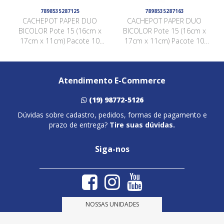
7898535287125
7898535287163
CACHEPOT PAPER DUO
CACHEPOT PAPER DUO
BICOLOR Pote 15 (16cm x
BICOLOR Pote 15 (16cm x
17cm x 11cm) Pacote 10
17cm x 11cm) Pacote 10
Peças PRETO / BRANCO
Peças VERMELHO / BRANCO
Atendimento E-Commerce
(19) 98772-5126
Dúvidas sobre cadastro, pedidos, formas de pagamento e
prazo de entrega?
Tire suas dúvidas.
Siga-nos
NOSSAS UNIDADES