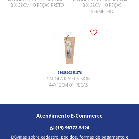
8 X 39CM 10 PEÇAS PRETO
8 X 39CM 10 PEÇAS
VERMELHO
7898500383876
SACOLA KRAFT VISION .
44X12CM 01 PEÇAS .
Atendimento E-Commerce
(19) 98772-5126
Dúvidas sobre cadastro, pedidos, formas de pagamento e