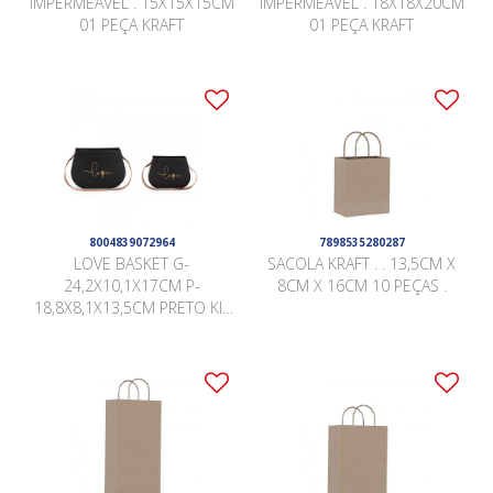
IMPERMEÁVEL . 15X15X15CM
IMPERMEÁVEL . 18X18X20CM
01 PEÇA KRAFT
01 PEÇA KRAFT
8004839072964
7898535280287
LOVE BASKET G-
SACOLA KRAFT . . 13,5CM X
24,2X10,1X17CM P-
8CM X 16CM 10 PEÇAS .
18,8X8,1X13,5CM PRETO KIT
COM 02UN