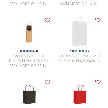
39CM MODELO 1 10UN .
39CM MODELO 2 10UN .
7898535283448
7898619860169
SACOLA KRAFT COM
SACOLA KRAFT LISA . 17,5 X
FECHAMENTO . 13,5 X 8 X
21,5CM 10 PEÇAS BRANCA
39CM MODELO 3 10UN .