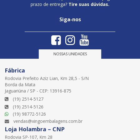
prazo de entrega?
Tire suas dúvidas.
Siga-nos
NOSSAS UNIDADES
Fábrica
Rodovia Prefeito Aziz Lian, Km 28,5 - S/N
Borda da Mata
Jaguariúna / SP - CEP: 13916-875
(19) 2514-5127
(19) 2514-5126
(19) 98772-5126
vendas@xingoembalagens.com.br
Loja Holambra – CNP
Rodovia SP-107, Km 28