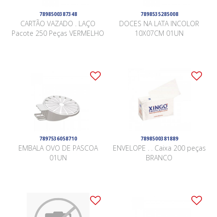
7898500387348
7898535285008
CARTÃO VAZADO . LAÇO
DOCES NA LATA INCOLOR
Pacote 250 Peças VERMELHO
10X07CM 01UN
7897536058710
7898500381889
EMBALA OVO DE PASCOA
ENVELOPE . . Caixa 200 peças
01UN
BRANCO