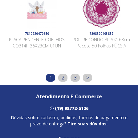
7810220470650
7898500403857
PLACA PENDENTE COELHOS
POLI REDONDO ÁRIA Ø 68cm
CO314P 36X23CM 01UN
Pacote 50 Folhas FÚCSIA
1
2
3
>
Atendimento E-Commerce
(19) 98772-5126
Dúvidas sobre cadastro, pedidos, formas de pagamento e
prazo de entrega?
Tire suas dúvidas.