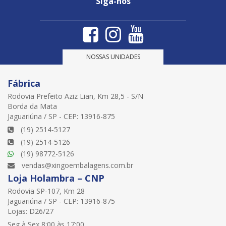
Siga-nos
NOSSAS UNIDADES
Fábrica
Rodovia Prefeito Aziz Lian, Km 28,5 - S/N
Borda da Mata
Jaguariúna / SP - CEP: 13916-875
(19) 2514-5127
(19) 2514-5126
(19) 98772-5126
vendas@xingoembalagens.com.br
Loja Holambra – CNP
Rodovia SP-107, Km 28
Jaguariúna / SP - CEP: 13916-875
Lojas: D26/27
Seg à Sex 8:00 às 17:00