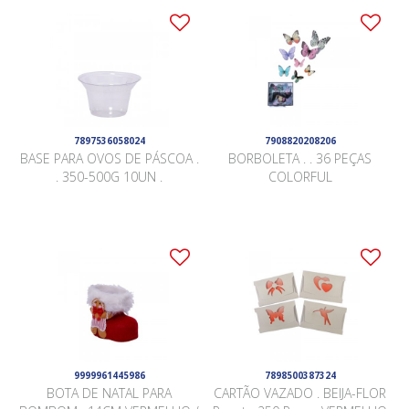
7897536058024
7908820208206
BASE PARA OVOS DE PÁSCOA .
BORBOLETA . . 36 PEÇAS
. 350-500G 10UN .
COLORFUL
9999961445986
7898500387324
BOTA DE NATAL PARA
CARTÃO VAZADO . BEIJA-FLOR