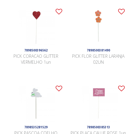
7898500396562
7898500381490
PICK CORACAO GLITTER
PICK FLOR GLITTER LARANJA
VERMELHO 1un
02UN
7898535281529
7898500385313
PICK PASCOA COELHO
PICK PLACA CALLIE ROSE 1un