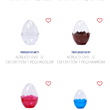
7899201914871
7891202015397
ACRÍLICO OVO . G
ACRÍLICO OVO . G
13X13X17CM 1 PEÇA INCOLOR
13X13X17CM 1 PEÇA MARROM